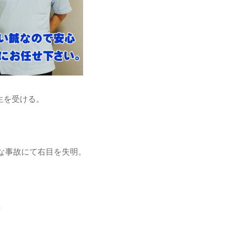
生を受ける。
な事故にて右目を失明。
員
員