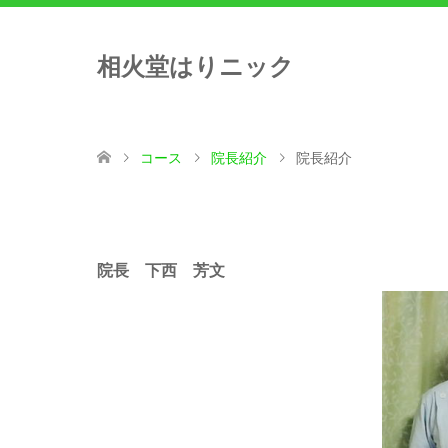
相火堂はりニック
コース
院長紹介
院長紹介
院長 下西 芳文