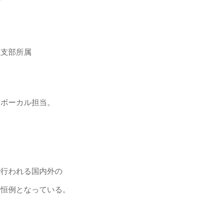
県支部所属
、ボーカル担当。
で行われる国内外の
も恒例となっている。