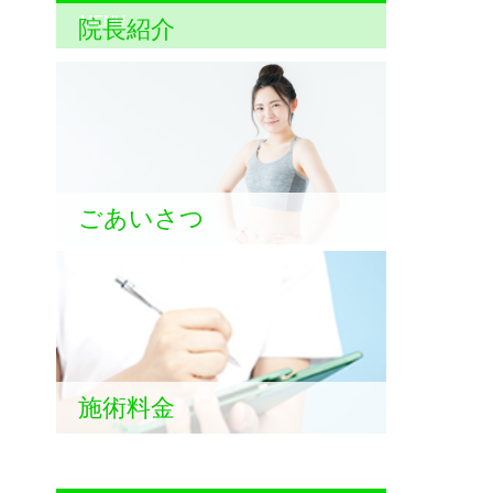
MENU
院長紹介
ごあいさつ
施術料金